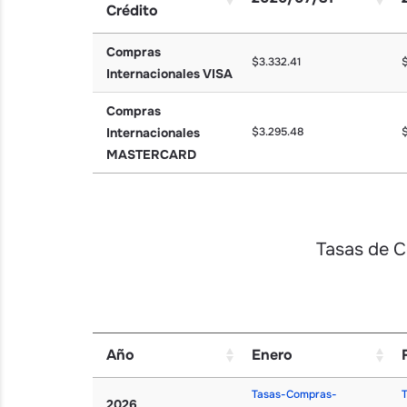
Crédito
Tarjeta de
2026/07/31
Compras
$3.332.41
$
Crédito
Internacionales VISA
Compras
Internacionales
$3.295.48
MASTERCARD
Tasas de C
Año
Enero
Año
Enero
Tasas-Compras-
2026