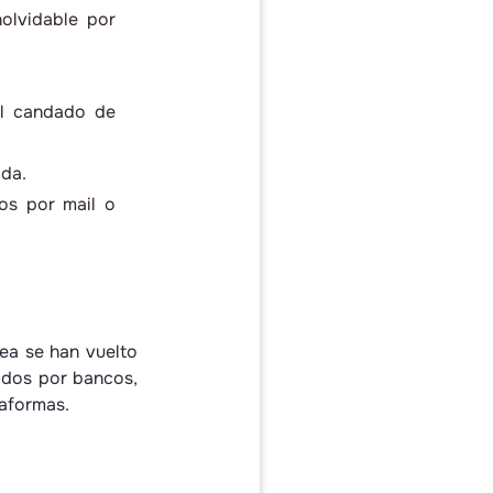
nolvidable por
el candado de
ida.
os por mail o
ea se han vuelto
ados por bancos,
taformas.