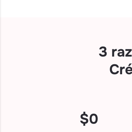
3 ra
Cré
$
0