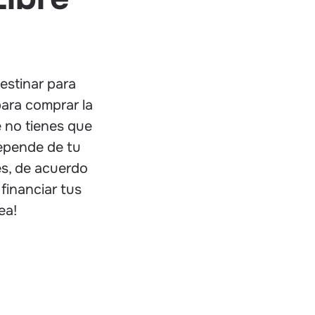
estinar para
para comprar la
e no tienes que
depende de tu
es, de acuerdo
financiar tus
ea!