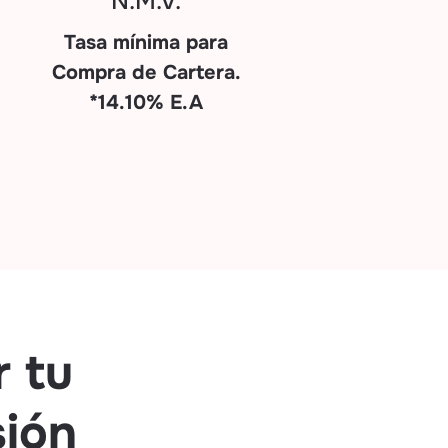
N.M.V.
Tasa mínima para
Compra de Cartera.
*14.10% E.A
r tu
sión