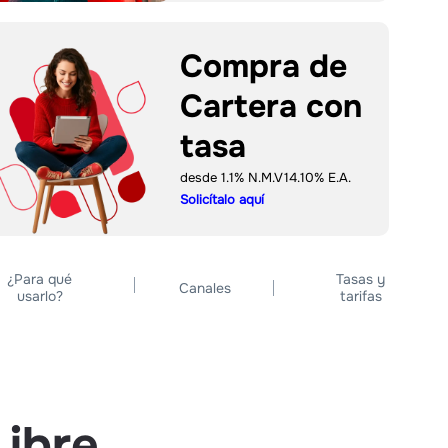
Compra de
Cartera con
tasa
desde 1.1% N.M.V* *14.10% E.A.
Solicítalo aquí
¿Para qué
Tasas y
Canales
usarlo?
tarifas
Libre