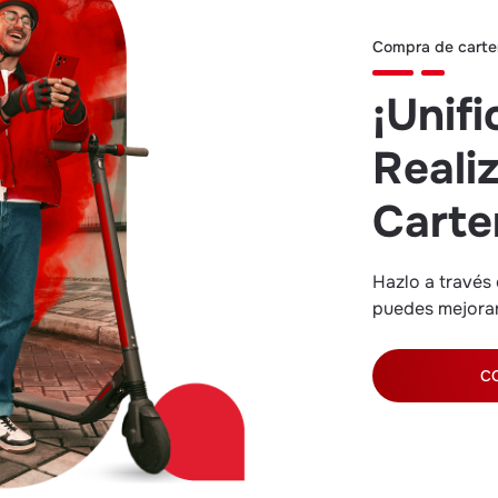
Compra de carter
¡Unif
Reali
Carte
Hazlo a través 
puedes mejorar 
C