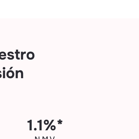
estro
sión
1.1%*