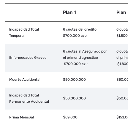
Plan 1
Plan 2
Incapacidad Total
6 cuotas del crédito
6 cuotas 
Temporal
$700.000 c/u
$1.800.0
6 cuotas al Asegurado por
6 cuotas 
Enfermedades Graves
el primer diagnostico
el primer
$700.000 c/u
$1.800.0
Muerte Accidental
$50.000.000
$50.000.
Incapacidad Total
$50.000.000
$50.000.
Permanente Accidental
Prima Mensual
$69.000
$153.000