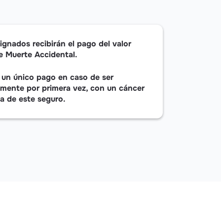
ignados recibirán el pago del valor
e Muerte Accidental.
á un único pago en caso de ser
amente por primera vez, con un cáncer
ia de este seguro.
 bloqueo de las tarjetas de crédito.
a Tarjeta de Crédito.
 puedes acercarte a una Oficina del
a o hurto de documentos.
eclamación, o comunicarte con la línea
 es con la Compañía de Seguros Alfa
9 en donde podrás gestionar
aseguradora todo lo relacionado con
te por hurto o pérdida de documentos
encia.
ca.