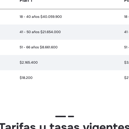
Plan 1
Pl
18 - 40 años $40.059.900
18
41 - 50 años $21.654.000
41
51 - 66 años $8.661.600
51
$2.165.400
$3
$18.200
$2
Tarifas y tasas vigente