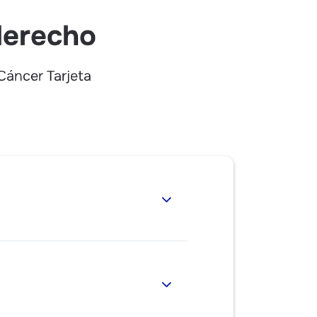
a o hurto de llaves del vehículo.
derecho
, extravío o hurto de llaves de la
Cáncer Tarjeta
ida o hurto de documentos.