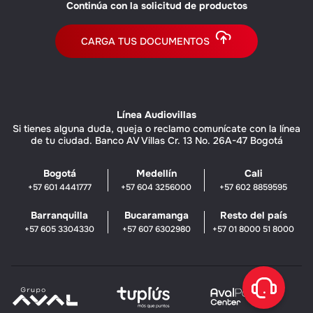
Continúa con la solicitud de productos
CARGA TUS DOCUMENTOS
Línea Audiovillas
Si tienes alguna duda, queja o reclamo comunícate con la línea
de tu ciudad. Banco AV Villas Cr. 13 No. 26A-47 Bogotá
Bogotá
Medellín
Cali
+57 601 4441777
+57 604 3256000
+57 602 8859595
Barranquilla
Bucaramanga
Resto del país
+57 605 3304330
+57 607 6302980
+57 01 8000 51 8000