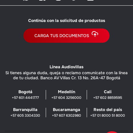
Continúa con la solicitud de productos
CARGA TUS DOCUMENTOS
Línea Audiovillas
Si tienes alguna duda, queja o reclamo comunícate con la línea
de tu ciudad. Banco AV Villas Cr. 13 No. 26A-47 Bogotá
Bogotá
Medellín
Cali
+57 601 4441777
+57 604 3256000
+57 602 8859595
Barranquilla
Bucaramanga
Resto del país
+57 605 3304330
+57 607 6302980
+57 01 8000 51 8000